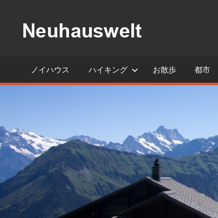
コ
ン
テ
ス
ン
イ
ツ
ス
ノイハウス
ハイキング
お散歩
都市
の
へ
小
ス
さ
キ
な
ッ
湖
プ
畔
の
宿