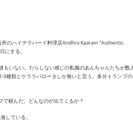
ラバード料理店Andhra Kaaram “Authentic
は明日にする。
誰もいない。だらしない感じの私服のあんちゃんたちが数
2-3種類とケララパロータしか無いと言う。多分トランプの
ーフで頼んだ。どんなのが出てくるか？
経過している。