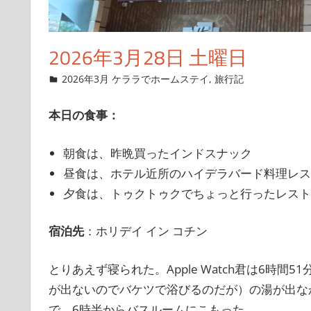
2026年3月28日 土曜日
2026年3月16日
管理者
2026年3月 ケララでホームステイ
,
旅行記
本日の食事：
朝食は、昨晩買ったインドスナック
昼食は、ホテル近所のハイデラバード料理レス
夕食は、トゥクトゥクでちょっと行ったレストラン
宿泊先
：ホリデイ イン コチン
とりあえず寝られた。Apple Watch君は6時
が出ないのでバケツで浴びるのだが）の湯が出な
で、6時半からバスルームにこもった。