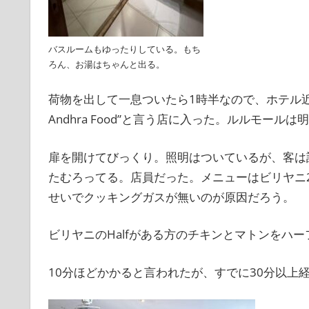
バスルームもゆったりしている。もち
ろん、お湯はちゃんと出る。
荷物を出して一息ついたら1時半なので、ホテル近所のハイデ
Andhra Food”と言う店に入った。ルルモール
扉を開けてびっくり。照明はついているが、客は
たむろってる。店員だった。メニューはビリヤニ
せいでクッキングガスが無いのが原因だろう。
ビリヤニのHalfがある方のチキンとマトンをハ
10分ほどかかると言われたが、すでに30分以上