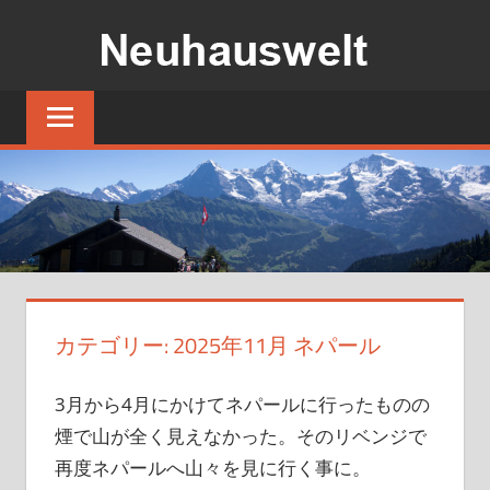
コ
ン
テ
ス
ン
イ
ツ
ス
の
へ
小
ス
さ
キ
な
ッ
湖
プ
畔
カテゴリー:
2025年11月 ネパール
の
宿
3月から4月にかけてネパールに行ったものの
煙で山が全く見えなかった。そのリベンジで
再度ネパールへ山々を見に行く事に。