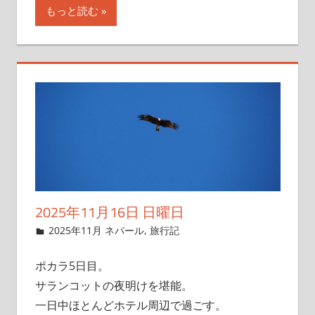
もっと読む
2025年11月16日 日曜日
2025年11月9日
管理者
2025年11月 ネパール
,
旅行記
ポカラ5日目。
サランコットの夜明けを堪能。
一日中ほとんどホテル周辺で過ごす。