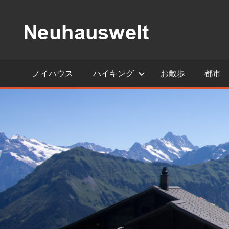
コ
ン
テ
ス
ン
イ
ツ
ス
ノイハウス
ハイキング
お散歩
都市
の
へ
小
ス
さ
キ
な
ッ
湖
プ
畔
の
宿