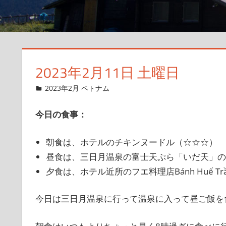
2023年2月11日 土曜日
2023年2月5日
管理者
2023年2月 ベトナム
今日の食事：
朝食は、ホテルのチキンヌードル（☆☆☆）
昼食は、三日月温泉の富士天ぷら「いだ天」の
夕食は、ホテル近所のフエ料理店Bánh Huế Tr
今日は三日月温泉に行って温泉に入って昼ご飯を