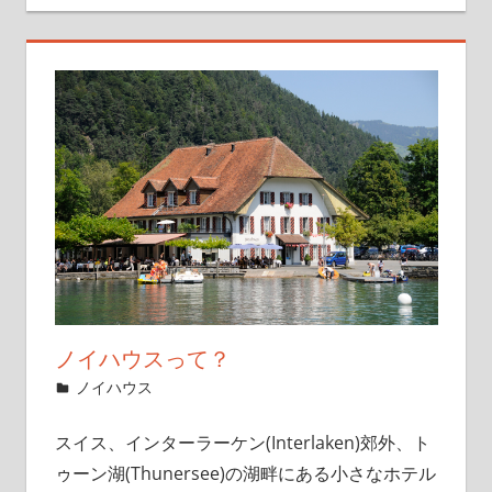
ノイハウスって？
2019年12月2日
管理者
ノイハウス
スイス、インターラーケン(Interlaken)郊外、ト
ゥーン湖(Thunersee)の湖畔にある小さなホテル