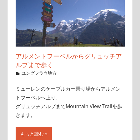
アルメントフーベルからグリュッチア
ルプまで歩く
2019年12月2日
管理者
ユングフラウ地方
1件のコメント
ミューレンのケーブルカー乗り場からアルメン
トフーベルへ上り,
グリュッチアルプまでMountain View Trailを歩
きます。
もっと読む