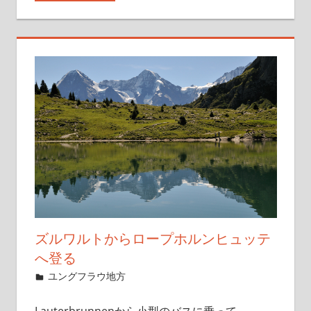
ズルワルトからロープホルンヒュッテ
へ登る
2019年12月2日
管理者
ユングフラウ地方
1件のコメント