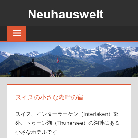
コ
ン
テ
ス
ン
イ
ツ
ス
の
へ
小
ス
さ
キ
な
ッ
湖
プ
畔
スイスの小さな湖畔の宿
の
宿
スイス、インターラーケン（Interlaken）郊
外、トゥーン湖（Thunersee）の湖畔にある
小さなホテルです。