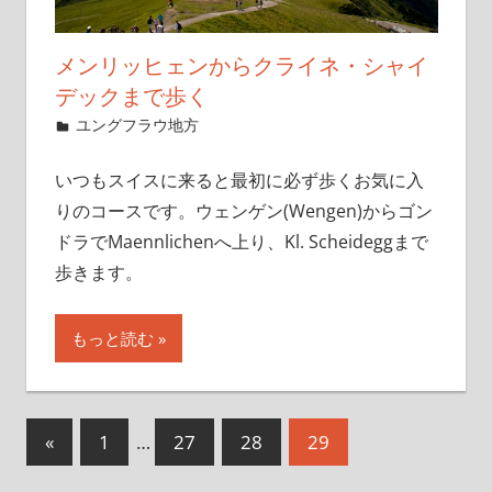
メンリッヒェンからクライネ・シャイ
デックまで歩く
2019年11月26日
管理者
ユングフラウ地方
いつもスイスに来ると最初に必ず歩くお気に入
りのコースです。ウェンゲン(Wengen)からゴン
ドラでMaennlichenへ上り、Kl. Scheideggまで
歩きます。
もっと読む
投
前
«
1
…
27
28
29
の
稿