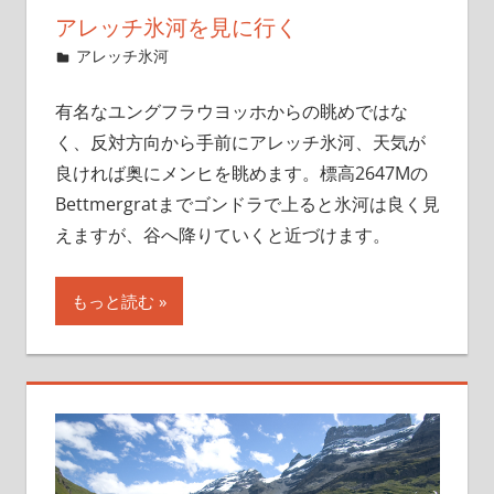
アレッチ氷河を見に行く
2019年12月3日
管理者
アレッチ氷河
有名なユングフラウヨッホからの眺めではな
く、反対方向から手前にアレッチ氷河、天気が
良ければ奥にメンヒを眺めます。標高2647Mの
Bettmergratまでゴンドラで上ると氷河は良く見
えますが、谷へ降りていくと近づけます。
もっと読む