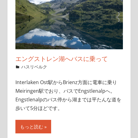
エングストレン湖へバスに乗って
2019年12月3日
管理者
ハスリベルク
Interlaken Ost駅からBrienz方面に電車に乗り
Meiringen駅でおり、バスでEngstlenalpへ。
Engstlenalpのバス停から湖までは平たんな道を
歩いて5分ほどです。
もっと読む