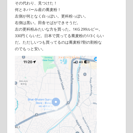
その代わり、見つけた！
何とネパール産の蕎麦粉！
左側が何となく白っぽい。更科粉っぽい。
右側は黒い。田舎そばができそうだ。
左の更科粉みたいな方を買った。1KG 299ルピー。
330円くらいだ。日本で買ってる蕎麦粉の1/3くらい
だ。ただしいつも買ってるのは蕎麦粉7割の割粉な
のでもっと安い。