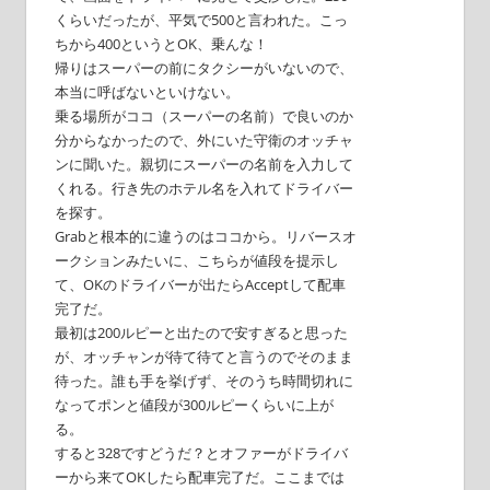
くらいだったが、平気で500と言われた。こっ
ちから400というとOK、乗んな！
帰りはスーパーの前にタクシーがいないので、
本当に呼ばないといけない。
乗る場所がココ（スーパーの名前）で良いのか
分からなかったので、外にいた守衛のオッチャ
ンに聞いた。親切にスーパーの名前を入力して
くれる。行き先のホテル名を入れてドライバー
を探す。
Grabと根本的に違うのはココから。リバースオ
ークションみたいに、こちらが値段を提示し
て、OKのドライバーが出たらAcceptして配車
完了だ。
最初は200ルピーと出たので安すぎると思った
が、オッチャンが待て待てと言うのでそのまま
待った。誰も手を挙げず、そのうち時間切れに
なってポンと値段が300ルピーくらいに上が
る。
すると328ですどうだ？とオファーがドライバ
ーから来てOKしたら配車完了だ。ここまでは