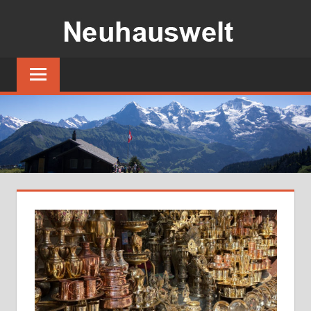
コ
ン
テ
ス
ン
イ
ツ
ス
の
へ
小
ス
さ
キ
な
ッ
湖
プ
畔
の
宿