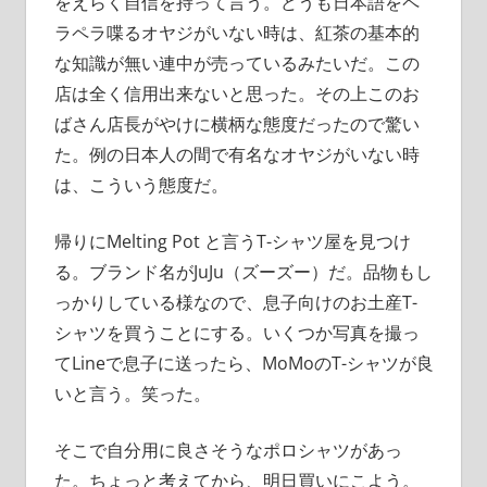
をえらく自信を持って言う。どうも日本語をペ
ラペラ喋るオヤジがいない時は、紅茶の基本的
な知識が無い連中が売っているみたいだ。この
店は全く信用出来ないと思った。その上このお
ばさん店長がやけに横柄な態度だったので驚い
た。例の日本人の間で有名なオヤジがいない時
は、こういう態度だ。
帰りにMelting Pot と言うT-シャツ屋を見つけ
る。ブランド名がJuJu（ズーズー）だ。品物もし
っかりしている様なので、息子向けのお土産T-
シャツを買うことにする。いくつか写真を撮っ
てLineで息子に送ったら、MoMoのT-シャツが良
いと言う。笑った。
そこで自分用に良さそうなポロシャツがあっ
た。ちょっと考えてから、明日買いにこよう。