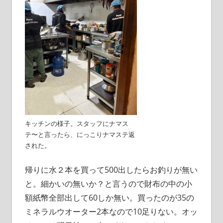
キッチンの様子。スタッフにナマス
テ〜と言ったら、にっこりナマステ返
された。
帰りに水２本を買って500出したらお釣りが無い
と。細かいの無いか？と言うので財布の中の小
額紙幣全部出して60しか無い。買ったのが35の
ミネラルウオーター2本なので10足りない。オッ