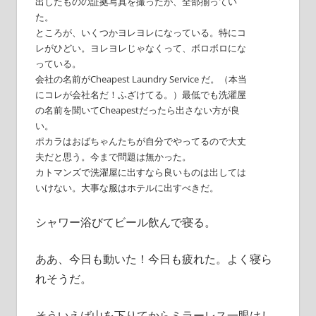
出したものの証拠写真を撮ったが、全部揃ってい
た。
ところが、いくつかヨレヨレになっている。特にコ
レがひどい。ヨレヨレじゃなくって、ボロボロにな
っている。
会社の名前がCheapest Laundry Service だ。（本当
にコレが会社名だ！ふざけてる。）最低でも洗濯屋
の名前を聞いてCheapestだったら出さない方が良
い。
ポカラはおばちゃんたちが自分でやってるので大丈
夫だと思う。今まで問題は無かった。
カトマンズで洗濯屋に出すなら良いものは出しては
いけない。大事な服はホテルに出すべきだ。
シャワー浴びてビール飲んで寝る。
ああ、今日も動いた！今日も疲れた。よく寝ら
れそうだ。
そういえば山を下りてからミラーレス一眼はし