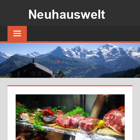
コ
ン
テ
ス
ン
イ
ツ
ス
の
へ
小
ス
さ
キ
な
ッ
湖
プ
畔
の
宿