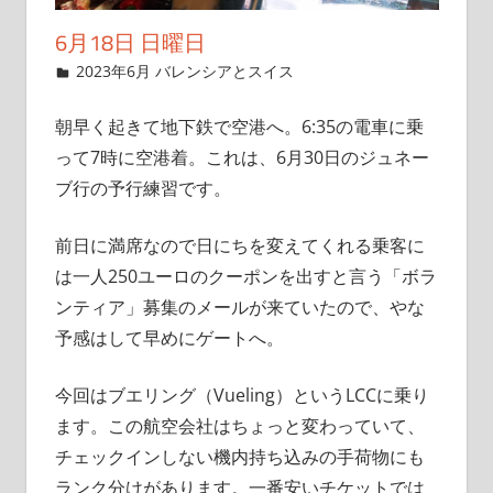
6月18日 日曜日
2023年6月28日
管理者
2023年6月 バレンシアとスイス
朝早く起きて地下鉄で空港へ。6:35の電車に乗
って7時に空港着。これは、6月30日のジュネー
ブ行の予行練習です。
前日に満席なので日にちを変えてくれる乗客に
は一人250ユーロのクーポンを出すと言う「ボラ
ンティア」募集のメールが来ていたので、やな
予感はして早めにゲートへ。
今回はブエリング（Vueling）というLCCに乗り
ます。この航空会社はちょっと変わっていて、
チェックインしない機内持ち込みの手荷物にも
ランク分けがあります。一番安いチケットでは