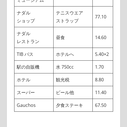
ナダル
テニスウエア
77.10
ショップ
ストラップ
ナダル
昼食
14.60
レストラン
TIB バス
ホテルへ
5.40×2
駅の自販機
水 750cc
1.70
ホテル
観光税
8.80
スーパー
ビール他
11.40
Gauchos
夕食ステーキ
67.50